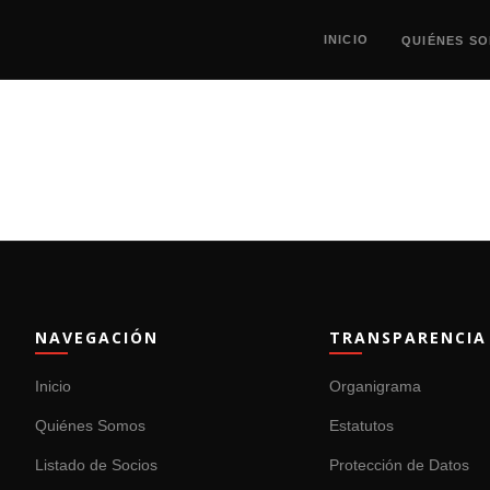
INICIO
QUIÉNES S
NAVEGACIÓN
TRANSPARENCIA
Inicio
Organigrama
Quiénes Somos
Estatutos
Listado de Socios
Protección de Datos